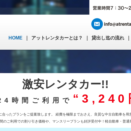
HOME
｜
アットレンタカーとは？
｜
貸出し迄の流れ
激安レンタカー!!
“3,24
24時間ご利用で
に合ったプランをご提案致します。 経費を極限までおさえ、良質な中古自動車を用
間のご利用での割り引き価格や、マンスリープランも好評受付中！軽自動車・普通